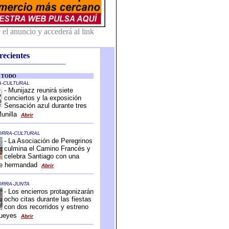
recientes
-------------------------------------------
-