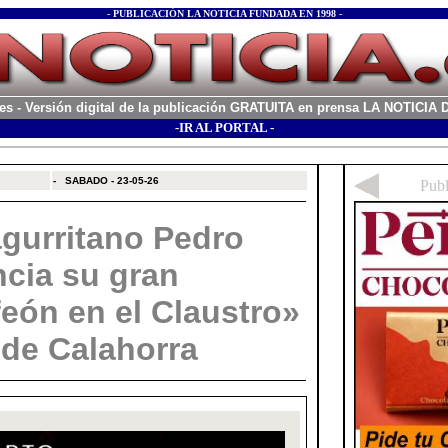
- PUBLICACIÓN LA NOTICIA FUNDADA EN 1998 -
es
- Versión digital de la publicación GRATUITA en prensa LA NOTICI
-IR AL PORTAL -
xx
-
SABADO - 23-05-26
agurritano Pedro
ncia su gran
feón en el Claustro»
 de Calahorra