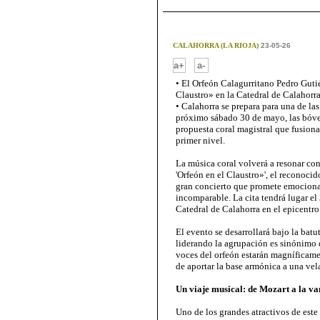
CALAHORRA (LA RIOJA)
23-05-26
-
a+
a-
• El Orfeón Calagurritano Pedro Guti
Claustro» en la Catedral de Calahorr
• Calahorra se prepara para una de la
próximo sábado 30 de mayo, las bóve
propuesta coral magistral que fusionar
primer nivel.
La música coral volverá a resonar con 
'Orfeón en el Claustro»', el reconocid
gran concierto que promete emociona
incomparable. La cita tendrá lugar el
Catedral de Calahorra en el epicentro 
El evento se desarrollará bajo la batu
liderando la agrupación es sinónimo de
voces del orfeón estarán magníficamen
de aportar la base armónica a una vel
Un viaje musical: de Mozart a la 
Uno de los grandes atractivos de este