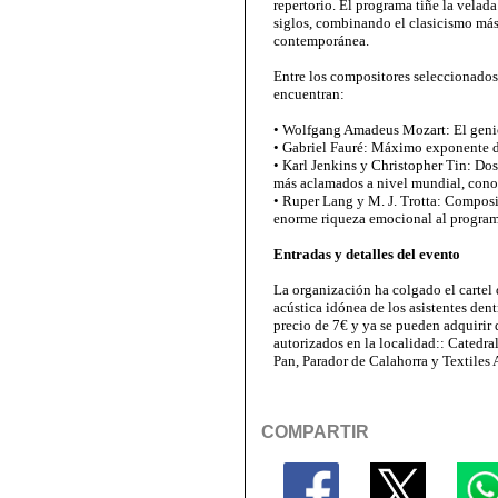
repertorio. El programa tiñe la velada
siglos, combinando el clasicismo más
contemporánea.
Entre los compositores seleccionados 
encuentran:
• Wolfgang Amadeus Mozart: El genio 
• Gabriel Fauré: Máximo exponente del
• Karl Jenkins y Christopher Tin: Do
más aclamados a nivel mundial, conoc
• Ruper Lang y M. J. Trotta: Composi
enorme riqueza emocional al program
Entradas y detalles del evento
La organización ha colgado el cartel 
acústica idónea de los asistentes dent
precio de 7€ y ya se pueden adquirir 
autorizados en la localidad:: Catedr
Pan, Parador de Calahorra y Textiles 
COMPARTIR