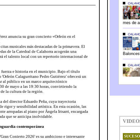
érrez anuncia su gran concierto «Orfeón en el
a
s citas musicales más destacadas de la primavera. El
das de la Catedral de Calahorra acogerán una
á el talento local con un repertorio internacional de
fuerza e historia en el municipio. Bajo el título
o 'Orfeón Calagurritano Pedro Gutiérrez' ofrecerá un
r al público en un marco arquitectónico
 30 de mayo a las 19:30 horas, convirtiendo la
de la cultura de la región.
ta del director Eduardo Peña, cuya trayectoria
 rigor y sensibilidad artística. En esta ocasión, las
te arropadas al piano por Ángela Irisarri, encargada
ada que se anticipa inolvidable.
vanguardia contemporánea
 'Gran Conierto 2026' es su ambicioso e interesante