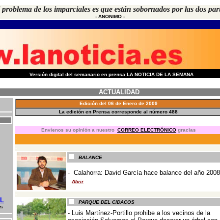
 problema de los imparciales es que están sobornados por las dos par
- ANONIMO -
-
Versión digital del semanario en prensa LA NOTICIA DE LA SEMANA
ACTUALIDAD
Edición del
06
de
Enero
de 200
9
La edición en Prensa corresponde al número
488
E
nvíenos su opinión a nuestro
CORREO ELECTRÓNICO
gracias
-
BALANCE
-
Calahorra: David García hace balance del año 2008
Abrir
-
AL
PARQUE DEL CIDACOS
as
-
Luis Martínez-Portillo prohibe a los vecinos de la