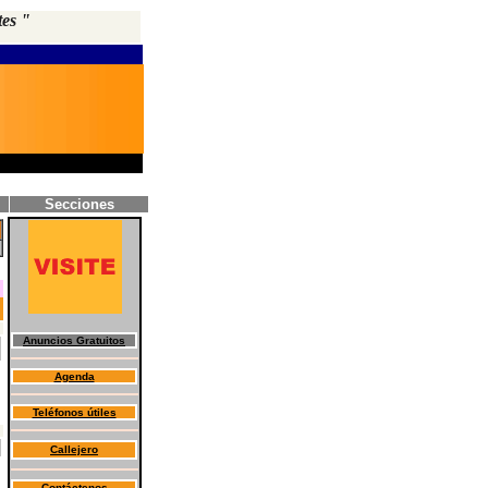
tes "
Secciones
Anuncios Gratuitos
Agenda
Teléfonos útiles
Callejero
Contáctenos