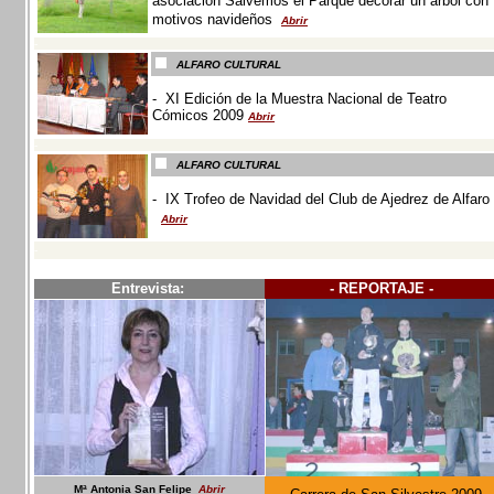
asociación Salvemos el Parque decorar un árbol con
motivos navideños
Abrir
-
ALFARO CULTURAL
- XI Edición de la Muestra Nacional de Teatro
Cómicos 2009
Abrir
-
ALFARO CULTURAL
-
IX Trofeo de Navidad del Club de Ajedrez de Alfaro
Abrir
-
Entrevista:
- REPORTAJE -
Mª Antonia San Felipe
Abrir