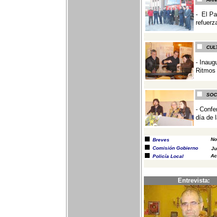
- El P
refuer
-
CUL
- Inaug
Ritmos 
-
SOC
- Confe
día de 
-
No
Breves
Comisión Gobierno
Ju
Ac
Policía Local
Entrevista: