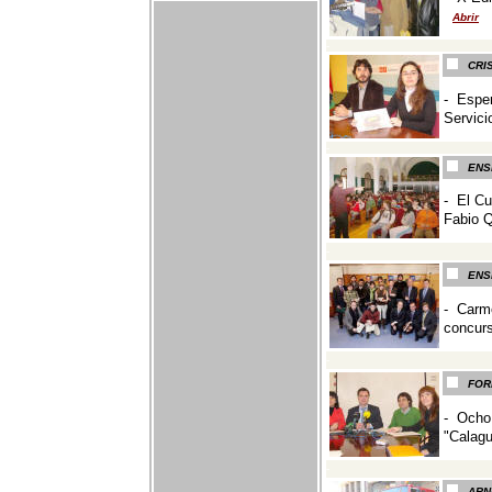
Abrir
-
CRI
- Esper
Servici
-
ENS
-
El Cu
Fabio Q
-
ENS
- Carme
concurs
-
FOR
- Ocho 
"Calagu
-
ARN