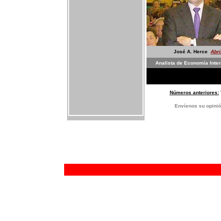
José A. Herce
Abri
Analista de Economía Inter
Números anteriores:
E
nvíenos su opinió