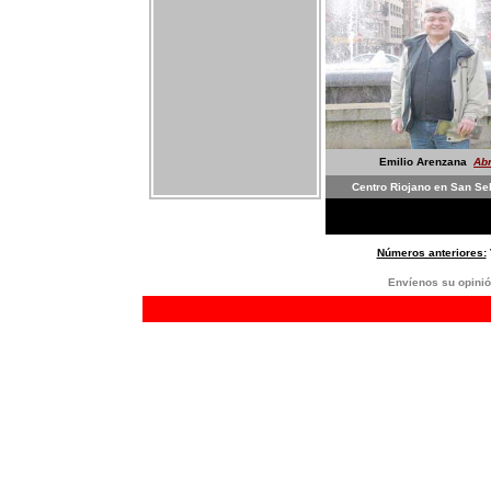
Emilio Arenzana
Abr
Centro Riojano en San Se
Números anteriores:
E
nvíenos su opinió