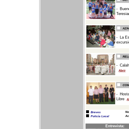
- Bueno
Teresi
-
AZA
-
La Es
excursi
-
REL
-
Calah
Abrir
COM
-
Hosta
Libre
A
-
No
Breves
Ac
Policía Local
Entrevista: