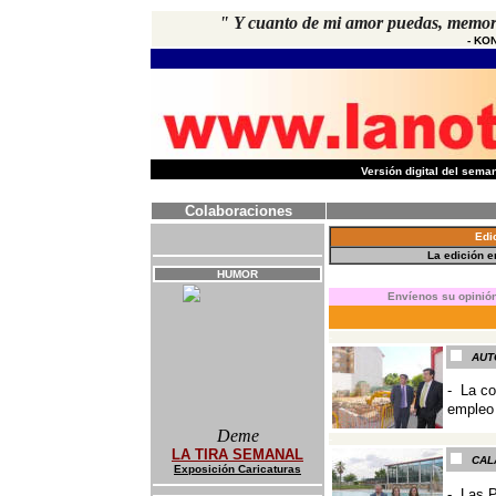
"
Y cuanto de mi amor puedas, memori
-
KON
-
Versión digital del sem
Colaboraciones
Edi
La edición 
HUMOR
E
nvíenos su opinión
-
AUT
-
La co
empleo
Deme
-
LA TIRA SEMANAL
CAL
Exposición Caricaturas
-
Las P