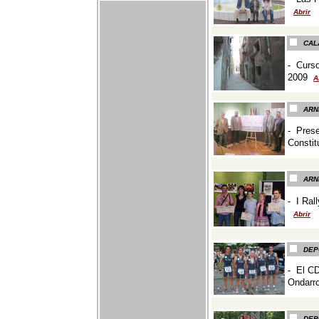
Abrir
-
CAL
-
Curso
2009
A
-
ARN
-
Prese
Constit
-
ARN
- I Rall
Abrir
-
DEP
- El CD
Ondarr
-
DEP