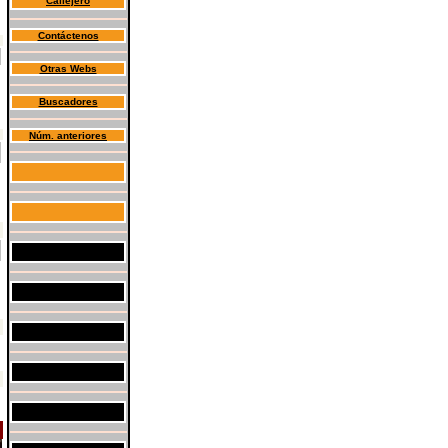
Callejero
Contáctenos
Otras Webs
Buscadores
Núm. anteriores