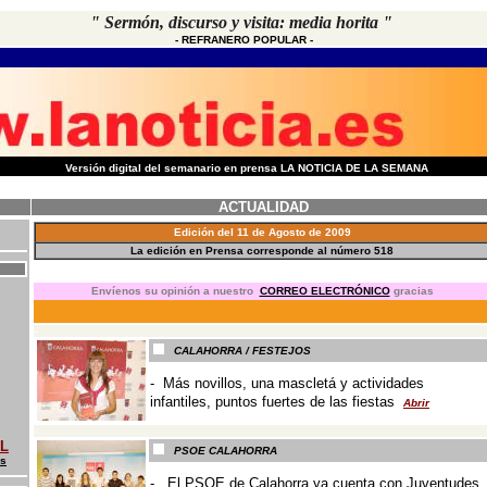
"
Sermón, discurso y visita: media horita
"
-
REFRANERO POPULAR
-
-
Versión digital del semanario en prensa LA NOTICIA DE LA SEMANA
ACTUALIDAD
Edición del
11
de
Agosto
de 200
9
La edición en Prensa corresponde al número
518
E
nvíenos su opinión a nuestro
CORREO ELECTRÓNICO
gracias
-
CALAHORRA / FESTEJOS
- Más novillos, una mascletá y actividades
infantiles, puntos fuertes de las fiestas
Abrir
-
AL
PSOE CALAHORRA
as
-
El PSOE de Calahorra ya cuenta con Juventudes