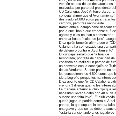
versión acerca de las declaraciones
realizadas por parte del presidente del
CD Calahorra, José Antonio Barco. El
concejal afirmó que el Ayuntamiento 
destinado 24.000 euros para tratar los
campos, pero tras recibir este
tratamiento el campo debe descansar
por lo que "había que empezar el 3 de
agosto y ellos no iban a comenzar a
entrenar hasta finales de julio", asegu
Díez quién también afirma que el "CD
Calahorra ha comenzado una campañ
de deterioro contra el Ayuntamiento".
El concejal señaló que "a final de
temporada, por falta de capacidad de 
consistía en realizar un partido de fú
un convenio con la concejalía de Turi
de las Verduras. Si este partido no se
les concedieron los 4.500 euros que l
ido a Logroño porque les ha interesad
Díez apuntó que "el CD Calahorra pidió
y el día 3 dijeron que no les interesa
La mañana anterior el club dijo que le
necesitan llevar a cabo con 48 h. de an
supone una falta leve". El club volvió 
quería jugar un partido contra el Auto
partido, lo que supuso la tercera falta
una grave y que se les debería sancio
"estaría sancionando a los jugadores,