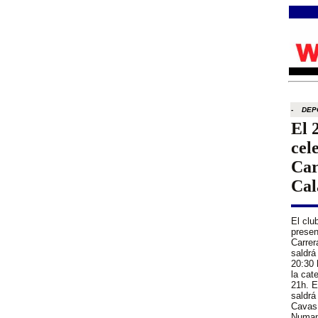
- DEP
El 
cel
Car
Cal
El clu
presen
Carrer
saldrá
20:30 
la cat
21h. E
saldrá
Cavas,
Numanc