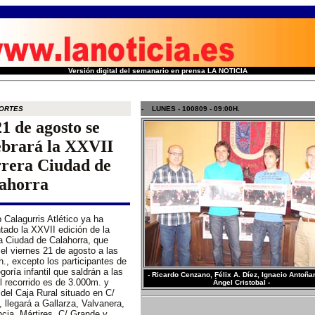
Versión digital del semanario en prensa LA NOTICIA
ORTES
- LUNES - 100809 - 09:00H.
21 de agosto se
ebrará la XXVII
rera Ciudad de
ahorra
b Calagurris Atlético ya ha
tado la XXVII edición de la
a Ciudad de Calahorra, que
 el viernes 21 de agosto a las
h., excepto los participantes de
egoría infantil que saldrán a las
- Ricardo Cenzano, Félix A. Díez, Ignacio Antoña
l recorrido es de 3.000m. y
Ángel Cristobal -
 del Caja Rural situado en C/
 llegará a Gallarza, Valvanera,
ia, Mártires, C/ Grande y