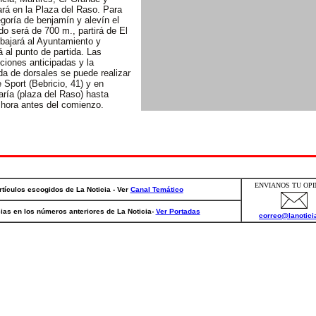
zará en la Plaza del Raso. Para
egoría de benjamín y alevín el
ido será de 700 m., partirá de El
bajará al Ayuntamiento y
á al punto de partida. Las
pciones anticipadas y la
da de dorsales se puede realizar
e Sport (Bebricio, 41) y en
aría (plaza del Raso) hasta
hora antes del comienzo.
ENVIANOS TU OPI
artículos escogidos de La Noticia - Ver
Canal Temático
cias en los números anteriores de La Noticia-
Ver Portadas
correo@lanotici