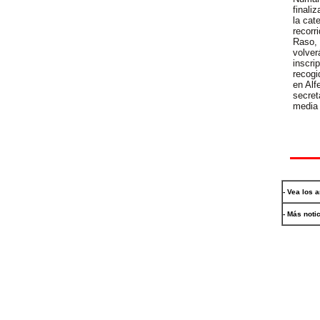
finali
la cat
recorr
Raso, 
volver
inscri
recogi
en Alf
secret
media 
- Vea los 
- Más noti