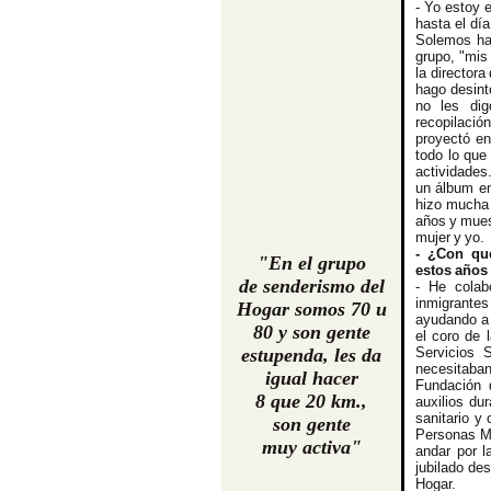
- Yo estoy 
hasta el dí
Solemos hac
grupo, "mis
la directora
hago desint
no les dig
recopilació
proyectó en
todo lo que
actividades
un álbum en
hizo mucha 
años y mues
mujer y yo.
- ¿Con qué
"En el grupo
estos años
de senderismo del
- He colab
inmigrante
Hogar somos 70 u
ayudando a 
80 y son gente
el coro de 
estupenda, les da
Servicios 
necesitaba
igual hacer
Fundación d
8 que 20 km.,
auxilios du
sanitario y
son gente
Personas M
muy activa"
andar por l
jubilado de
Hogar.