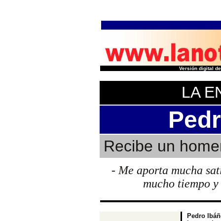
Versión digital 
LA E
Pedr
Recibe un homen
- Me aporta mucha sat
mucho tiempo y 
Pedro Ibáñe