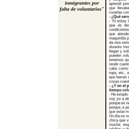
inmigrantes por
aprendí por
que llevab
falta de voluntarios"
curarlas co
- ¿Qué serv
- Yo estoy 
que es de
condiciones
que atende
maquinilla 
da otra sen
durante tre
llegan y so
pueden vol
tenemos que
rendir cuen
cabo como 
ropa, etc.,
que barran 
cosas cuest
- ¿Y en el
tiempo col
- He estado
voy yo a at
porque es n
porque, a p
que estar m
Un día se n
chica que v
mucha resp
adultas y d