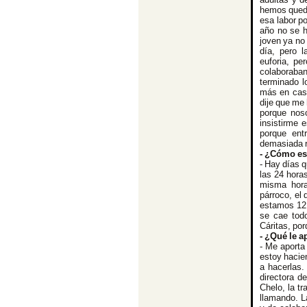
hemos queda
esa labor p
año no se h
joven ya no
día, pero l
euforia, pe
colaboraban
terminado l
más en cas
dije que me 
porque nos
insistirme 
porque ent
demasiada r
- ¿Cómo es
- Hay días 
las 24 hora
misma hora.
párroco, el 
estamos 12 
se cae tod
Cáritas, por
- ¿Qué le 
- Me aporta
estoy hacie
a hacerlas.
directora d
Chelo, la t
llamando. L