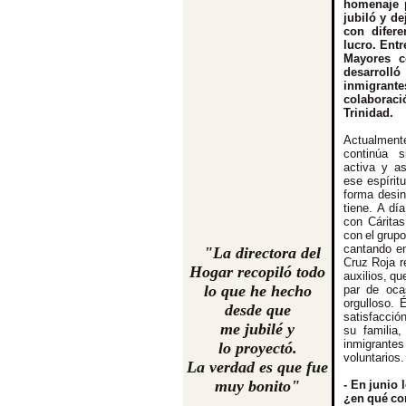
homenaje p
jubiló y d
con difer
lucro. Entr
Mayores c
desarroll
inmigrant
colaborac
Trinidad.
Actualmen
continúa 
activa y a
ese espíri
forma desin
tiene. A dí
con Cáritas
con el grup
cantando en
"La directora del
Cruz Roja r
Hogar recopiló todo
auxilios, qu
lo que he hecho
par de oca
orgulloso. 
desde que
satisfacció
me jubilé y
su familia
inmigrante
lo proyectó.
voluntarios.
La verdad es que fue
muy bonito"
- En junio 
¿en qué co