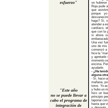
esfuerzo"
se hubiese
Roja pude a
que asistim
porque yo
desvanecim
hago? Sí, r
atender a e
cardíaco, e
que con la 
si ahora s
embarazada,
Una vez fui
uno de mis 
comenzó a p
hice la "man
y apretarle
momento se 
encima. Per
ayudarle.
- ¿Ha tenid
alguna otr
- Sí, hace u
mañana, por
toros. Yo ac
y hubo un ni
"Este año
hizo un bue
no se puede llevar a
principio p
cabo el programa de
taponar con
hasta que vi
integración de
y después 