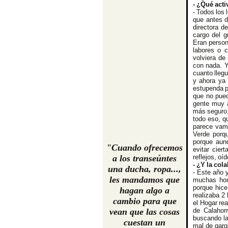
- ¿Qué act
- Todos los
que antes d
directora d
cargo del g
Eran person
labores o 
volviera d
con nada. Y
cuanto lleg
y ahora ya
estupenda p
que no pued
gente muy a
más seguro, 
todo eso, q
parece vamo
Verde porq
porque aun
"Cuando ofrecemos
evitar cier
a los transeúntes
reflejos, oíd
- ¿Y la col
una ducha, ropa...,
- Este año 
les mandamos que
muchas hor
porque hice
hagan algo a
realizaba 2
cambio para que
el Hogar re
vean que las cosas
de Calahor
buscando la
cuestan un
mal de garg