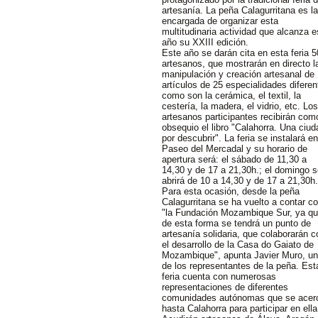
artesanía. La peña Calagurritana es la
encargada de organizar esta
multitudinaria actividad que alcanza e
año su XXIII edición.
Este año se darán cita en esta feria 5
artesanos, que mostrarán en directo l
manipulación y creación artesanal de
artículos de 25 especialidades diferen
como son la cerámica, el textil, la
cestería, la madera, el vidrio, etc. Los
artesanos participantes recibirán com
obsequio el libro "Calahorra. Una ciud
por descubrir". La feria se instalará en
Paseo del Mercadal y su horario de
apertura será: el sábado de 11,30 a
14,30 y de 17 a 21,30h.; el domingo 
abrirá de 10 a 14,30 y de 17 a 21,30h.
Para esta ocasión, desde la peña
Calagurritana se ha vuelto a contar c
"la Fundación Mozambique Sur, ya q
de esta forma se tendrá un punto de
artesanía solidaria, que colaborarán c
el desarrollo de la Casa do Gaiato de
Mozambique", apunta Javier Muro, u
de los representantes de la peña. Est
feria cuenta con numerosas
representaciones de diferentes
comunidades autónomas que se acer
hasta Calahorra para participar en ella