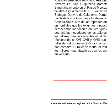
Acudirán artesanos de Álava, Aragón,
Navarra, La Rioja, Guipúzcoa, Barcelo
Simultáneamente en el Paseo Mercadal
celebrará igualmente la XII Exaltación
Bodegas Dunviro de Calahorra, Domec
La Bastida y la Compañía Bodeguera 
Cristina Sanz, otra de las representan
primordiales que les exigimos a nuestr
destacamos los talleres en vivo, que
destacó las novedades de los talleres
los talleres más interesantes es el d
técnicas del s. XVI, XVII y XVIII que
taller de Rakú, que está dirigido a l
con esmalte. El taller de vidrio, el tex
los talleres más atractivos
con los qu
aniversario.
- Vea los artículos escogidos de La Noticia - Ve