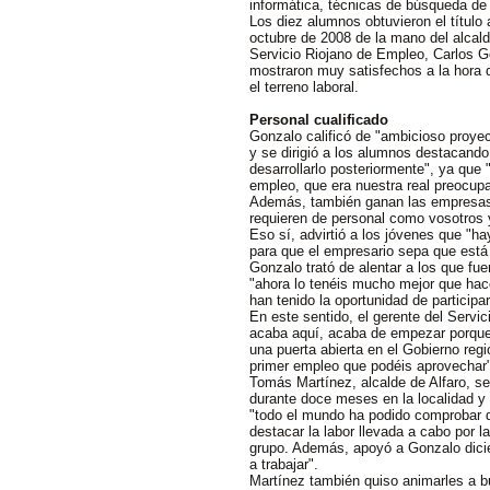
informática, técnicas de búsqueda de
Los diez alumnos obtuvieron el título
octubre de 2008 de la mano del alcald
Servicio Riojano de Empleo, Carlos Go
mostraron muy satisfechos a la hora de
el terreno laboral.
Personal cualificado
Gonzalo calificó de "ambicioso proyec
y se dirigió a los alumnos destacando
desarrollarlo posteriormente", ya que 
empleo, que era nuestra real preocup
Además, también ganan las empresas 
requieren de personal como vosotros 
Eso sí, advirtió a los jóvenes que "h
para que el empresario sepa que está
Gonzalo trató de alentar a los que fu
"ahora lo tenéis mucho mejor que ha
han tenido la oportunidad de particip
En este sentido, el gerente del Servi
acaba aquí, acaba de empezar porque
una puerta abierta en el Gobierno reg
primer empleo que podéis aprovechar"
Tomás Martínez, alcalde de Alfaro, se
durante doce meses en la localidad y 
"todo el mundo ha podido comprobar du
destacar la labor llevada a cabo por 
grupo. Además, apoyó a Gonzalo dic
a trabajar".
Martínez también quiso animarles a bus