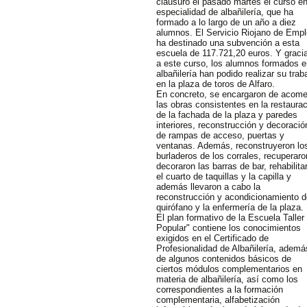
clausuró el pasado martes el curso en
especialidad de albañilería, que ha
formado a lo largo de un año a diez
alumnos. El Servicio Riojano de Emp
ha destinado una subvención a esta
escuela de 117.721,20 euros. Y graci
a este curso, los alumnos formados e
albañilería han podido realizar su trab
en la plaza de toros de Alfaro.
En concreto, se encargaron de acome
las obras consistentes en la restaura
de la fachada de la plaza y paredes
interiores, reconstrucción y decoració
de rampas de acceso, puertas y
ventanas. Además, reconstruyeron lo
burladeros de los corrales, recuperaro
decoraron las barras de bar, rehabilita
el cuarto de taquillas y la capilla y
además llevaron a cabo la
reconstrucción y acondicionamiento d
quirófano y la enfermería de la plaza.
El plan formativo de la Escuela Taller
Popular" contiene los conocimientos
exigidos en el Certificado de
Profesionalidad de Albañilería, ademá
de algunos contenidos básicos de
ciertos módulos complementarios en
materia de albañilería, así como los
correspondientes a la formación
complementaria, alfabetización