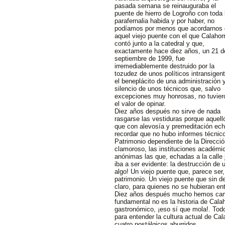
pasada semana se reinauguraba el
puente de hierro de Logroño con toda 
parafernalia habida y por haber, no
podíamos por menos que acordarnos
aquel viejo puente con el que Calahor
contó junto a la catedral y que,
exactamente hace diez años, un 21 d
septiembre de 1999, fue
irremediablemente destruido por la
tozudez de unos políticos intransigen
el beneplácito de una administración y
silencio de unos técnicos que, salvo
excepciones muy honrosas, no tuvier
el valor de opinar.
Diez años después no sirve de nada
rasgarse las vestiduras porque aquell
que con alevosía y premeditación ech
recordar que no hubo informes técnico
Patrimonio dependiente de la Direcció
clamoroso, las instituciones académic
anónimas las que, echadas a la calle 
iba a ser evidente: la destrucción de 
algo! Un viejo puente que, parece ser,
patrimonio. Un viejo puente que sin d
claro, para quienes no se hubieran en
Diez años después mucho hemos camb
fundamental no es la historia de Calaho
gastronómico, ¡eso sí que mola!. Tod
para entender la cultura actual de Cal
cuatro nostálgicos aburridos.