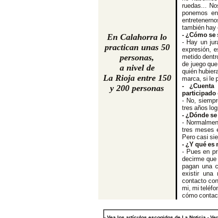
ruedas... N
ponemos en 
entretenern
también hay 
- ¿Cómo se 
En Calahorra lo
-
Hay un jur
practican unas 50
expresión, e
personas,
metido dentro
de juego que
a nivel de
quién hubier
La Rioja entre 150
marca, si le 
- ¿Cuenta
y 200 persona
s
participado
- No, siemp
tres años lo
- ¿Dónde se 
- Normalmen
tres meses e
Pero casi si
- ¿Y qué es 
- Pues en pr
decirme que 
pagan una c
existir una
contacto con
mi, mi teléfo
cómo contact
- Vea los artículos escogidos de La Noticia - Ve