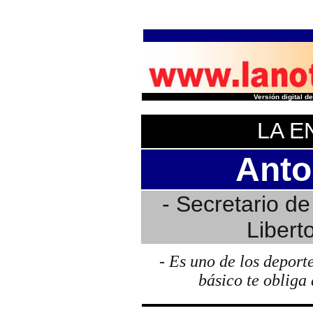
Versión digital 
LA E
Anto
- Secretario de
Libert
- Es
uno de los deport
básico te obliga 