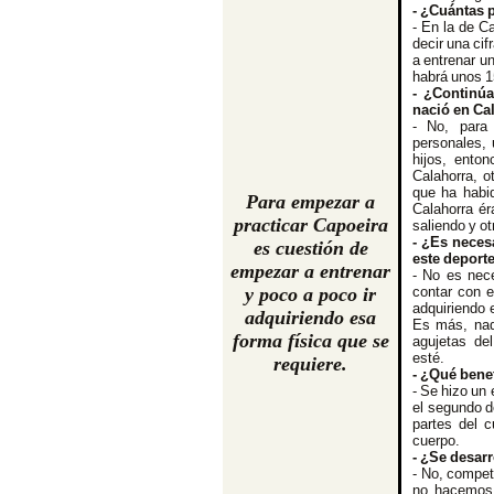
- ¿Cuántas 
- En la de C
decir una ci
a entrenar u
habrá unos 1
- ¿Continú
nació en Ca
- No, para
personales, 
hijos, ento
Calahorra, o
que ha habi
Para empezar a
Calahorra é
practicar Capoeira
saliendo y ot
- ¿Es neces
es cuestión de
este deport
empezar a entrenar
- No es nec
y poco a poco ir
contar con e
adquiriendo 
adquiriendo esa
Es más, nad
forma física que se
agujetas de
esté.
requiere.
- ¿Qué benef
- Se hizo un 
el segundo d
partes del 
cuerpo.
- ¿Se desar
- No, competi
no hacemos 