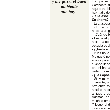
y me gusta el buen
los que est
Camboata sig
ambiente
alguno tambié
que hay"
hay nadie d
- Y la asoc
Calahorra?
- Esa asocia
siete u ocho
no tenía un g
- ¿Cuándo f
- Desde el p
años. La co
escuela de d
- ¿Qué le em
- Pues no lo
Me gustó por
apunté para 
cuando llega
era, ni habí
nada. Era mu
- ¿La Capoe
- Sí. A mi 
completo, pe
hay entre t
acudes a cu
amigos y es 
Además, en t
muchos amigo
Y luego, el 
jugando en un