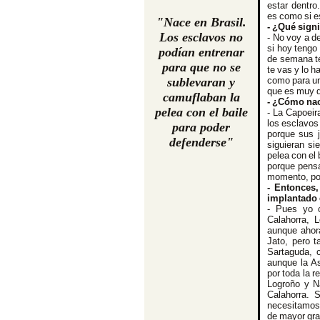
estar dentro
es como si e
"Nace en Brasil.
- ¿Qué signi
Los esclavos no
- No voy a de
si hoy tengo 
podían entrenar
de semana te 
para que no se
te vas y lo 
sublevaran y
como para un
que es muy di
camuflaban la
- ¿Cómo nac
pelea con el baile
- La Capoeir
los esclavos
para poder
porque sus 
defenderse"
siguieran si
pelea con el
porque pensa
momento, pod
- Entonces,
implantado 
- Pues yo c
Calahorra, 
aunque ahor
Jato, pero 
Sartaguda, 
aunque la As
por toda la r
Logroño y Ná
Calahorra. 
necesitamos 
de mayor gra