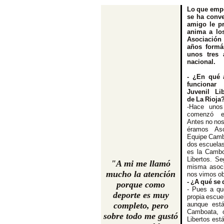
Lo que emp
se ha conve
amigo le pr
anima a lo
Asociación 
años formá
unos tres 
nacional.
- ¿En qué
funcionar
Juvenil Li
de La Rioja
-Hace uno
comenzó es
Antes no no
éramos Aso
Equipe Camb
dos escuelas
es la Cambo
Libertos. S
"A mi me llamó
misma asoci
mucho la atención
nos vimos ob
- ¿A qué se
porque como
- Pues a que
deporte es muy
propia escue
completo, pero
aunque está
Camboata, o
sobre todo me gustó
Libertos está