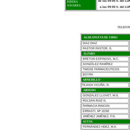
de las 09:00 h. del L
RIBERA
NAVARRA
a las 09:00 h. del L
TELEFONO
ALDEANUEVA DE EBRO
DIAZ DIAZ
PASTOR PASTOR, G.
ALFARO
BRETON ESPINOSA, M.C.
GONZÁLEZ RAMÍREZ
TWOSE FARMACEUTICOS
BOYRA
ARNEDILLO
TEJADA VICUÑA, N.
ARNEDO
GONZALEZ LLOVET, M.G.
ROLDAN RUIZ G.
FARMACIA RINCON
ERRASTI, Mª JOSE
JIMÉNEZ JIMÉNEZ, F.N.
AUTOL
FERNÁNDEZ HDEZ, M.A.