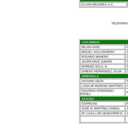
OLIVAN BEZARES, A.C.
TELEFONOS 
SAN ADRIAN
MILIAN SANZ
P
MIGUEL SOLA MANERO
S
ROSARIO MANERO
C
JAVIER ARCE ZUBIRÍA
P
MORENO SOLA, B.
S
GIMENO HERNÁNDEZ, OLGA
C
ANDOSILLA
ANTONIO DEÁN
R
LUISA Mª MORENO MARTÍNEZ
H
EDUARDO FERNÁNDEZ
P
PÉREZ
AZAGRA
GORRICHO
R
JOSÉ M. MARTÍNEZ PARDO
A
Mª LUISA LURI DENDARRIETA
A