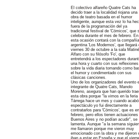
El colectivo alfareño Quatre Cats ha
decido traer a la localidad riojana una
obra de teatro basada en el humor
inteligente, aunque esta vez lo ha he
fuera de la programación del ya
tradicional festival de 'Cómicos', que 
celebra durante el mes de febrero. En
esta ocasión contará con la compañí
argentina 'Los Modernos', que llegará 
viernes 30 de octubre a la sala Matin
Alfaro con su filósofo 'Fo', que
entretendrá a los espectadores duran
una hora y cuarto con sus reflexiones
sobre la vida diaria tomando como ba
el humor y condimentado con sus
clásicas canciones.
Uno de los organizadores del evento 
integrante de Quatre Cats, Manolo
Moreno, asegura que han querido trae
esta obra porque "la vimos en la feria
Tárrega hace un mes y cuando acabó
espectáculo yo fui directamente a
contratarlos para 'Cómicos', que es e
febrero, pero ellos tienen actuaciones
Buenos Aires y no podían acudir", se
lamenta. Aunque "a la semana siguie
me llamaron porque me vieron muy
emocionado con la obra y me dijeron 
iban a estar en España y que el viern