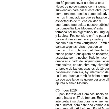
día 30 podían llevar a cabo la obra.
Nosotros no contamos con ninguna
subvención para hacer esta obra, per
como tenemos fondos como colectivo
hemos financiado porque se trata de 
espectáculo de mucha calidad y
queríamos traérsela a nuestro público
La compañía 'Los Modernos' está
formada por un argentino y un urugua
y la obra, 'Fo', consiste en "no parar 
hablar durante una hora y cuarto y
hacerlo a un ritmo vertiginoso. Tambi
cantan algunas letras, gesticulan
mucho... Es un filósofo, el filósofo 'F
puede pasar a cualquiera de nosotros
acuestas por la noche. Todo lo hacen
quedé alucinado del ingenio que tienen
muchísimo, es una obra muy divertid
El precio de las entradas es de 15 eu
habituales: Ibercaja, Ayuntamiento de 
La Luna; aunque también habrá entrad
parece que la gente quiere ver algo di
apunta Manolo Moreno.
Cómicos 2010
El popular festival 'Cómicos' nació e
enero hasta el 27 de febrero. En él a
interpretará su obra durante el viern
en el humor, pero este año vamos a h
sean muy divertidos", manifestó More