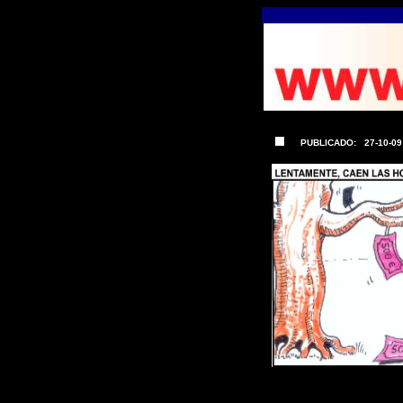
PUBLICADO
:
27
-
10
-
09