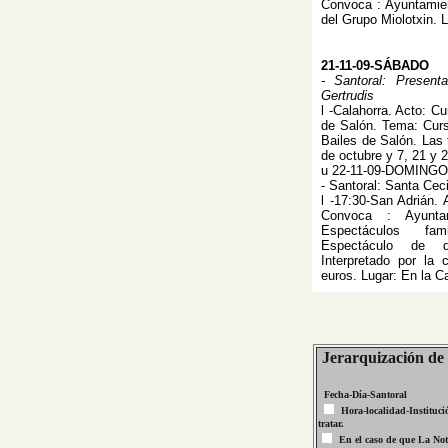
Convoca : Ayuntamie
del Grupo Miolotxin. 
21-11-09-SÁBADO
- Santoral: Presen
Gertrudis
l -Calahorra. Acto: C
de Salón. Tema: Cur
Bailes de Salón. Las 
de octubre y 7, 21 y 
u 22-11-09-DOMINGO
- Santoral: Santa Cec
l -17:30-San Adrián.
Convoca : Ayunta
Espectáculos famil
Espectáculo de d
Interpretado por la 
euros. Lugar: En la C
Jerarquización de 
Fecha-Día-Santoral
Hora-localidad-Instituci
tratar.
En el caso de que La Noti