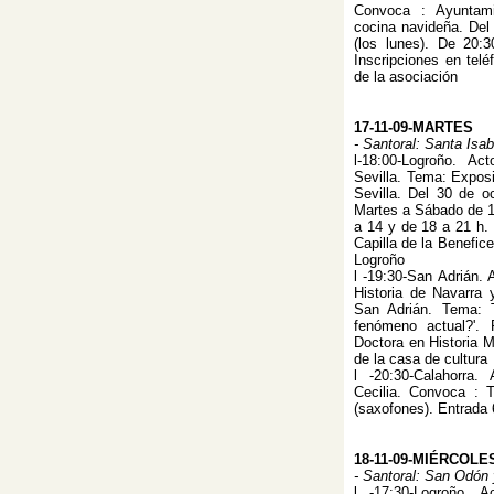
Convoca : Ayuntami
cocina navideña. Del
(los lunes). De 20:
Inscripciones en tel
de la asociación
17-11-09-MARTES
- Santoral: Santa Isa
l-18:00-Logroño. Ac
Sevilla. Tema: Exposi
Sevilla. Del 30 de o
Martes a Sábado de 1
a 14 y de 18 a 21 h. 
Capilla de la Benefic
Logroño
l -19:30-San Adrián. 
Historia de Navarra
San Adrián. Tema: 
fenómeno actual?'. 
Doctora en Historia M
de la casa de cultura
l -20:30-Calahorra
Cecilia. Convoca : T
(saxofones). Entrada 
18-11-09-MIÉRCOLE
- Santoral: San Odó
l -17:30-Logroño. A