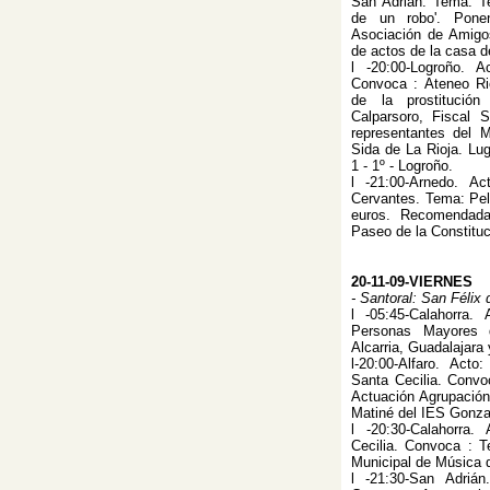
San Adrián. Tema: Te
de un robo'. Pone
Asociación de Amigos
de actos de la casa d
l -20:00-Logroño. A
Convoca : Ateneo Rio
de la prostitución
Calparsoro, Fiscal 
representantes del Mi
Sida de La Rioja. Lu
1 - 1º - Logroño.
l -21:00-Arnedo. A
Cervantes. Tema: Pelí
euros. Recomendad
Paseo de la Constituc
20-11-09-VIERNES
- Santoral: San Félix
l -05:45-Calahorra.
Personas Mayores 
Alcarria, Guadalajara y
l-20:00-Alfaro. Act
Santa Cecilia. Convo
Actuación Agrupación 
Matiné del IES Gonza
l -20:30-Calahorra
Cecilia. Convoca : T
Municipal de Música 
l -21:30-San Adriá