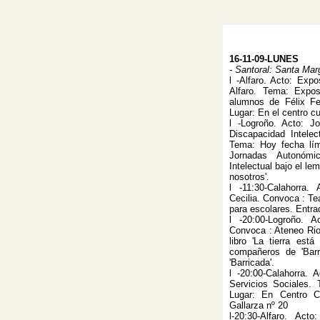
16-11-09-LUNES
- Santoral: Santa Ma
l -Alfaro. Acto: Exp
Alfaro. Tema: Expos
alumnos de Félix Fe
Lugar: En el centro cu
l -Logroño. Acto: J
Discapacidad Intele
Tema: Hoy fecha lími
Jornadas Autonómi
Intelectual bajo el le
nosotros'.
l -11:30-Calahorra
Cecilia. Convoca : Te
para escolares. Entrad
l -20:00-Logroño. A
Convoca : Ateneo Rio
libro 'La tierra está
compañeros de 'Barr
'Barricada'.
l -20:00-Calahorra. 
Servicios Sociales. 
Lugar: En Centro Cu
Gallarza nº 20
l-20:30-Alfaro. Ac