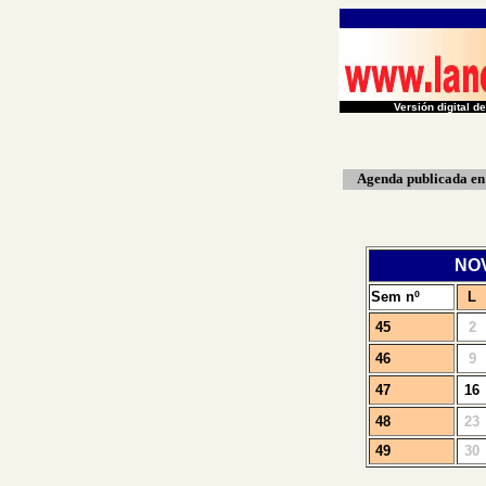
Versión digital 
Agenda
publicada
en
NO
Sem nº
L
45
2
46
9
47
16
48
2
3
49
30