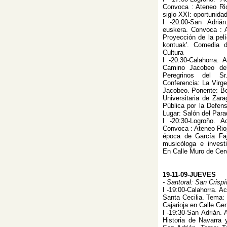
Convoca : Ateneo Rio
siglo XXI: oportunida
l -20:00-San Adriá
euskera. Convoca : 
Proyección de la pelí
kontuak'. Comedia 
Cultura
l -20:30-Calahorra. 
Camino Jacobeo del
Peregrinos del S
Conferencia: La Virge
Jacobeo. Ponente: Be
Universitaria de Zar
Pública por la Defens
Lugar: Salón del Para
l -20:30-Logroño. A
Convoca : Ateneo Rioj
época de García Faj
musicóloga e invest
En Calle Muro de Cerv
19-11-09-JUEVES
- Santoral: San Crisp
l -19:00-Calahorra. A
Santa Cecilia. Tema: 
Cajarioja en Calle Gen
l -19:30-San Adrián. 
Historia de Navarra