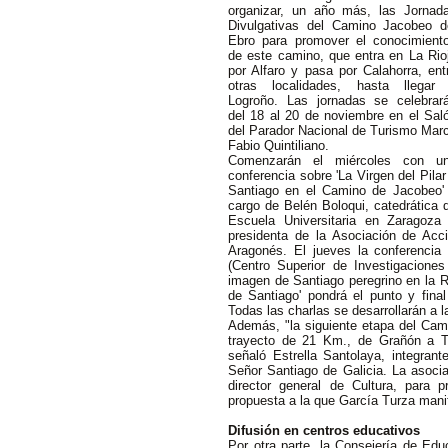
organizar, un año más, las Jornad
Divulgativas del Camino Jacobeo d
Ebro para promover el conocimient
de este camino, que entra en La Rio
por Alfaro
y pasa por Calahorra, ent
otras localidades,
hasta llegar
Logroño. Las jornadas se celebrar
del 18 al 20 de noviembre en el Sal
del Parador Nacional de Turismo Mar
Fabio Quintiliano.
Comenzarán el miércoles con u
conferencia sobre 'La Virgen del Pilar
Santiago en el Camino de Jacobeo'
cargo de Belén Boloqui, catedrática 
Escuela Universitaria en Zaragoza
presidenta de la Asociación de Acci
Aragonés. El jueves la conferencia 
(Centro Superior de Investigaciones
imagen de Santiago peregrino en la R
de Santiago' pondrá el punto y fina
Todas las charlas se desarrollarán a l
Además, "la siguiente etapa del Cami
trayecto de 21 Km., de Grañón a To
señaló Estrella Santolaya, integran
Señor Santiago de Galicia. La asocia
director general de Cultura, para 
propuesta a la que García Turza manife
Difusión en centros educativos
Por otra parte, la Consejería de Edu