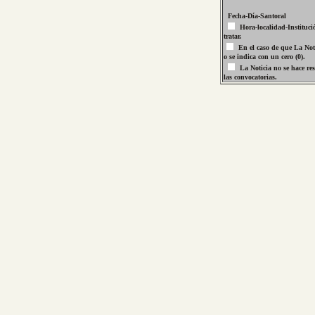
Fecha-Día-Santoral
Hora-localidad-Instituci
tratar.
En el caso de que La Noti
o se indica con un cero (0).
La Noticia no se hace re
las convocatorias.