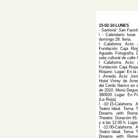
15-02-10-LUNES
- Santoral: San Faust
l - Calendario lunar
domingo 28: llena.
l -Calahorra. Acto:
Fundación Caja Rio
Aguado. Fotografía. D
sala cultural de calle 
l -Calahorra. Acto:
Fundación Caja Rioja
Riojano. Lugar: En la 
l -Arnedo. Acto: Jor
Hotel Virrey de Arn
del Cerdo Ibérico en e
de 2010. Menú Degust
380920. Lugar: En Pa
(La Rioja).
l -10:15-Calahorra.
Teatro Ideal. Tema: T
Dreams with Rome
Theatre. Duración 65 
y a las 12:00 h. Lugar
l -12:00-Calahorra.
Teatro Ideal. Tema: T
Dreams with Rome