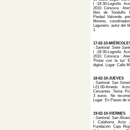
l -19:30-Logroño. Ac
2010. Convoca : Aten
libro de Teodulfo L
Piedad Valverde, pr
Moreno, coordinador
Lagunero, autor del l
1.
17-02-10-MIÉRCOLE
- Santoral: Siete Sa
l -18:30-Logroño. Ac
2010. Convoca : Ate
'Pintar con la luz' 
digital. Lugar: Calle 
18-02-10-JUEVES
- Santoral: San Sime
l-21:00-Arnedo. Ac
Cervantes. Tema: Proy
3 euros. No recome
Lugar: En Paseo de la
19-02-10-VIERNES
- Santoral: San Álva
l -Calahorra. Acto:
Fundación Caja Rio