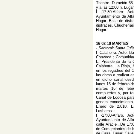
Theatre. Duración 65 
y a las 12:00 h. Lugar
l -17:30-Alfaro. A
Ayuntamiento de Alfa
Hogar. Baile de disfr
disfraces. Chucherías
Hogar
16-02-10-MARTES
- Santoral: Santa Jul
l -Calahorra. Acto: 
Convoca : Comunidad
El Presidente de la
Calahorra, La Rioja, 
en los regadíos del 
las obras a realizar e
en dicho canal desd
lunes 15 de febrero de
martes 16 de febre
compuertas y, por ta
Canal de Lodosa para
general conocimiento 
Enero de 2.010. El
Lasheras.
l -17:00-Alfaro. A
Ayuntamiento de Alfa
calle Araciel. De 17:
de Comerciantes de la
de Casa. Lugar: Calle