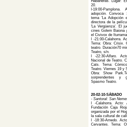
Habaneras. Lugar: En 
20.
l-19:00-Pamplona.
adopción. Convoca 
tema 'La Adopción e
directora de la pelíc
'La Vergüenza'. El j
cines Golem Baiona p
el Civivox de Iturrama
l -21:00-Calahorra. A
Tema: Obra: Crisix.
teatro. Duración70 mi
Teatro, s/n.
l -22:30-Alfaro. A
Nacional de Teatro. C
Cats. Tema: Cómico
Teatro. Viernes 19 y 
Obra: Show Park.Te
sorprendentes y 
Spasmo Teatro.
20-02-10-SÁBADO
- Santoral: San Neme
l -Calahorra. Acto:
Fundación Caja Rioj
organizada por el Ho
la sala cultural de cal
l -18:30-Arnedo. Acto
Cervantes. Tema: Ob