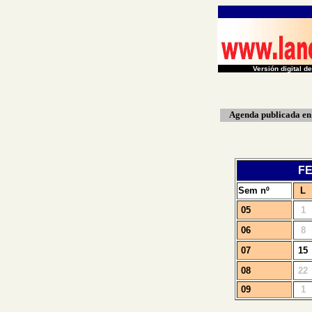
Versión digital 
Agenda
publicada
en
F
Sem nº
L
0
5
1
0
6
8
0
7
15
0
8
22
0
9
1