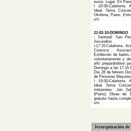
euros. Lugar: En Pase
l -20:00-Calahorra.
Ideal. Tema: Concier
Okiñena, Piano. Entra
s/n.
21-02-10-DOMINGO
- Santoral: San Pe
Secundino.
l-17:15-Calahorra. Ac
Convoca : Asociac
Exhibición de bailes
voluntariamente y de
año preparándose par
Domingo a las 17:15 h
Día 28 de febrero Do
de Personas Mayores
l -19:00-Calahorra.
Ideal. Tema: Concie
Intérpretes: Jan Za
(Piano). Obras de: 
gratuita hasta comple
s/n.
Jerarquización de 