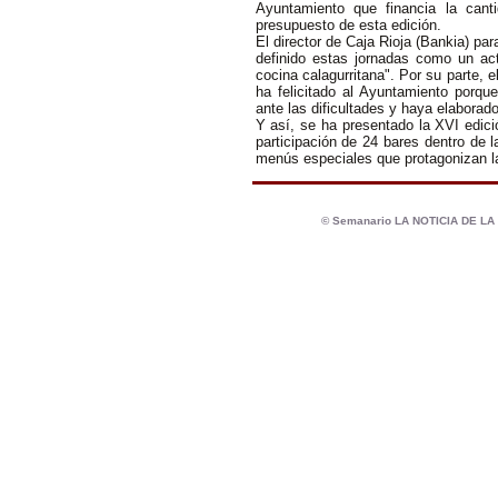
Ayuntamiento que financia la cant
presupuesto de esta edición.
El director de Caja Rioja (Bankia) pa
definido estas jornadas como un act
cocina calagurritana". Por su parte, 
ha felicitado al Ayuntamiento porq
ante las dificultades y haya elaborad
Y así, se ha presentado la XVI edici
participación de 24 bares dentro de 
menús especiales que protagonizan l
© Semanario LA NOTICIA DE L