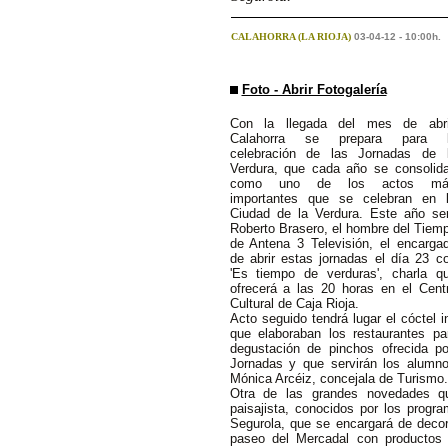
CALAHORRA (LA RIOJA)
03-04-12 - 10:00h.
Foto - Abrir Fotogalería
Con la llegada del mes de abri
Calahorra se prepara para 
celebración de las Jornadas de 
Verdura, que cada año se consolid
como uno de los actos má
importantes que se celebran en 
Ciudad de la Verdura. Este año se
Roberto Brasero, el hombre del Tiem
de Antena 3 Televisión, el encarga
de abrir estas jornadas el día 23 c
'Es tiempo de verduras', charla q
ofrecerá a las 20 horas en el Cent
Cultural de Caja Rioja.
Acto seguido tendrá lugar el cóctel i
que elaboraban los restaurantes pa
degustación de pinchos ofrecida po
Jornadas y que servirán los alumno
Mónica Arcéiz, concejala de Turismo.
Otra de las grandes novedades qu
paisajista, conocidos por los progr
Segurola, que se encargará de decora
paseo del Mercadal con productos 