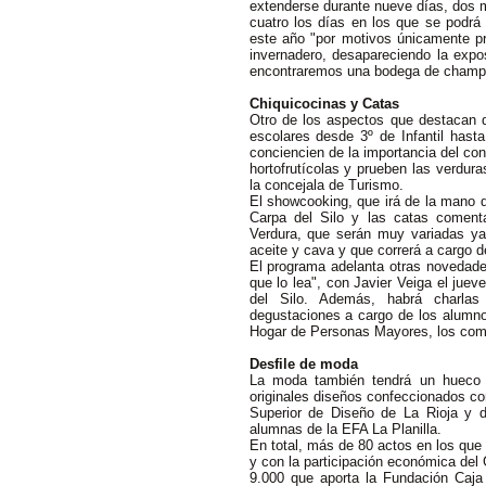
extenderse durante nueve días, dos m
cuatro los días en los que se podrá v
este año "por motivos únicamente pre
invernadero, desapareciendo la exp
encontraremos una bodega de champi
Chiquicocinas y Catas
Otro de los aspectos que destacan d
escolares desde 3º de Infantil hast
conciencien de la importancia del co
hortofrutícolas y prueben las verdur
la concejala de Turismo.
El showcooking, que irá de la mano de
Carpa del Silo y las catas coment
Verdura, que serán muy variadas ya
aceite y cava y que correrá a cargo d
El programa adelanta otras novedade
que lo lea", con Javier Veiga el jueve
del Silo. Además, habrá charlas
degustaciones a cargo de los alumnos
Hogar de Personas Mayores, los come
Desfile de moda
La moda también tendrá un hueco 
originales diseños confeccionados co
Superior de Diseño de La Rioja y d
alumnas de la EFA La Planilla.
En total, más de 80 actos en los que
y con la participación económica del 
9.000 que aporta la Fundación Caja