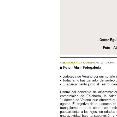
- Óscar Egu
Foto - Ab
CALAHORRA (LA RIOJA)
01-07-15 - 09:30h.
Foto - Abrir Fotogalería
• Ludoteca de Verano por quinto año 
• Todavía no hay ganador del sorteo 
• El aparcamiento junto al Teatro Ide
Dentro del convenio de dinamización
comerciales de Calahorra, la Ade
'Ludoteca de Verano' que ofrecerá el
agosto. El objetivo de la ludoteca e
tranquilamente en el centro comerci
puedan dejar a los hijos, en edades 
una actividad bajo la supervisión y 