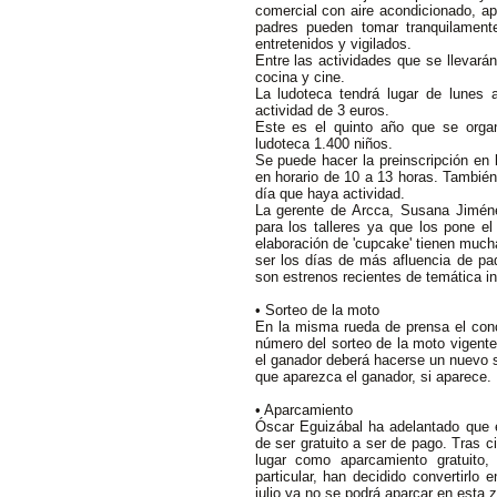
comercial con aire acondicionado, a
padres pueden tomar tranquilament
entretenidos y vigilados.
Entre las actividades que se llevará
cocina y cine.
La ludoteca tendrá lugar de lunes
actividad de 3 euros.
Este es el quinto año que se organ
ludoteca 1.400 niños.
Se puede hacer la preinscripción en 
en horario de 10 a 13 horas. También
día que haya actividad.
La gerente de Arcca, Susana Jiméne
para los talleres ya que los pone el
elaboración de 'cupcake' tienen much
ser los días de más afluencia de pad
son estrenos recientes de temática inf
• Sorteo de la moto
En la misma rueda de prensa el con
número del sorteo de la moto vigente
el ganador deberá hacerse un nuevo s
que aparezca el ganador, si aparece.
• Aparcamiento
Óscar Eguizábal ha adelantado que el
de ser gratuito a ser de pago. Tras c
lugar como aparcamiento gratuito,
particular, han decidido convertirlo
julio ya no se podrá aparcar en esta z