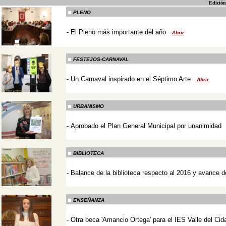
Edición
PLENO
-
El Pleno más importante del año
Abrir
-
FESTEJOS-CARNAVAL
-
Un Carnaval inspirado en el Séptimo Arte
Abrir
-
URBANISMO
-
Aprobado el Plan General Municipal por unanimidad
-
BIBLIOTECA
-
Balance de la biblioteca respecto al 2016 y avance d
-
ENSEÑANZA
-
Otra beca 'Amancio Ortega' para el IES Valle del Ci