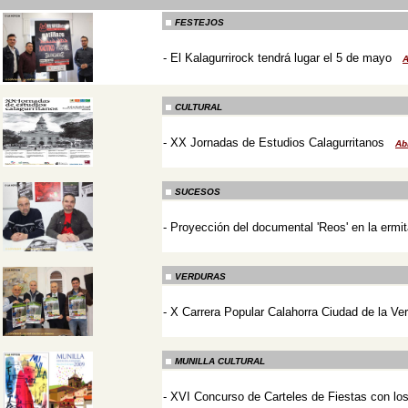
FESTEJOS
-
El Kalagurrirock tendrá lugar el 5 de mayo
A
-
CULTURAL
-
XX Jornadas de Estudios Calagurritanos
Ab
-
SUCESOS
-
Proyección del documental 'Reos' en la ermi
-
VERDURAS
-
X Carrera Popular Calahorra Ciudad de la Ve
-
MUNILLA CULTURAL
-
XVI Concurso de Carteles de Fiestas con lo