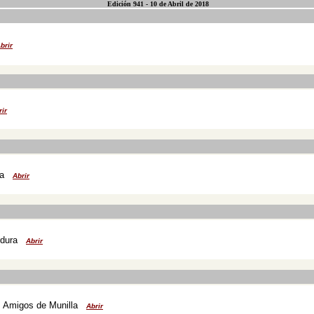
Edición 941 - 10 de Abril de 2018
brir
rir
ta
Abrir
rdura
Abrir
s Amigos de Munilla
Abrir