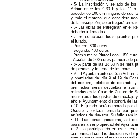
• 5- La inscripción y sellado de los
Adrián entre las 9:30 h y las 11 h.
exceder de 100 cm ninguno de sus lado
y todo el material que considere nec
de la inscripción, se entregará un vale
• 6- Las obras se entregarán en el Re
deberán ir firmadas.
• 7- Se establecen los siguientes pr
el jurado.
- Primero: 800 euros
- Segundo: 400 euros
- Premio mejor Pintor Local: 150 euro
- Accésit de 300 euros patrocinado po
• 8- A partir de las 18:30 h se hará p
de premios y la firma de las obras.
• 9- El Ayuntamiento de San Adrián r
y premiadas del día 9 al 19 de Oct
del nombre, teléfono de contacto y
premiadas serán devueltas a sus a
retirarlas en la Casa de Cultura de S
mensajería, los gastos de embalaje y 
año el Ayuntamiento dispondrá de las
• 10- El jurado será nombrado por el
Oscuro y estará formado por pers
artísticos de Navarra. Su fallo será in
• 11- Las obras ganadoras, así co
pasarán a ser propiedad del Ayuntami
• 12- La participación en este cert
conformidad con las decisiones del 