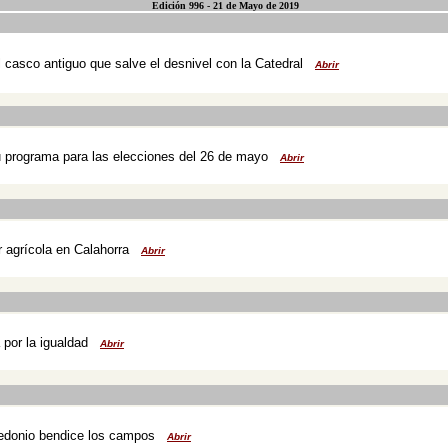
Edición 996 - 21 de Mayo de 2019
 casco antiguo que salve el desnivel con la Catedral
Abrir
u programa para las elecciones del 26 de mayo
Abrir
r agrícola en Calahorra
Abrir
 por la igualdad
Abrir
ledonio bendice los campos
Abrir