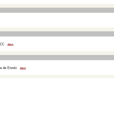
ECC
Abrir
ía de Eroski
Abrir