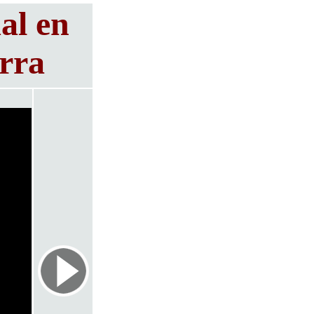
al en
rra