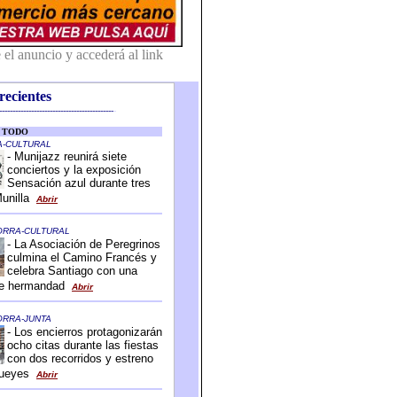
recientes
-------------------------------------------
-