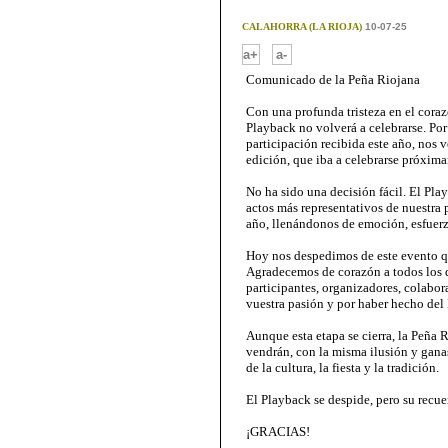
CALAHORRA (LA RIOJA)
10-07-25
-
a+
a-
Comunicado de la Peña Riojana
Con una profunda tristeza en el cora
Playback no volverá a celebrarse. Por
participación recibida este año, nos
edición, que iba a celebrarse próxim
No ha sido una decisión fácil. El Pla
actos más representativos de nuestra
año, llenándonos de emoción, esfuer
Hoy nos despedimos de este evento qu
Agradecemos de corazón a todos los q
participantes, organizadores, colabor
vuestra pasión y por haber hecho del
Aunque esta etapa se cierra, la Peña
vendrán, con la misma ilusión y gana
de la cultura, la fiesta y la tradición.
El Playback se despide, pero su recu
¡GRACIAS!