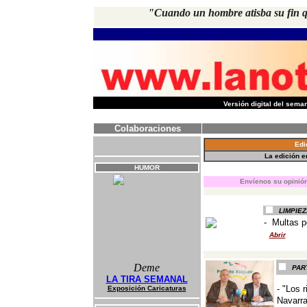
"Cuando un hombre atisba su fin qu
-
Versión digital del sem
Colaboraciones
Edi
La edición 
HUMOR
E
nvíenos su opinión
-
LIMPIEZ
- Multas p
Abrir
-
Deme
PAR
LA TIRA SEMANAL
- "Los 
Exposición Caricaturas
Navarra