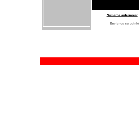
Números anteriores:
E
nvíenos su opinió