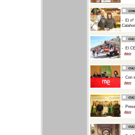
-
COM
-
El nº
Calahor
-
CUL
-
El CE
Abrir
-
CUL
-
Con s
Abrir
-
CUL
-
Prese
Abrir
-
CUL