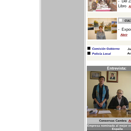
-
Del 2
Libro
A
-
CUL
-
Expos
Abrir
-
Comisión Gobierno
Ju
Ac
Policía Local
Entrevista:
Conservas Cambra
A
Empresa nominada al mejor e
España