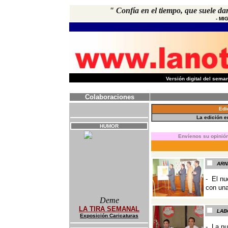
"
Confía en el tiempo, que suele da
-
MI
-
Versión digital del sem
Colaboraciones
Edi
La edición 
HUMOR
E
nvíenos su opinión
-
ARN
-
El nu
con un
Deme
-
LA TIRA SEMANAL
LAB
Exposición Caricaturas
- La nu