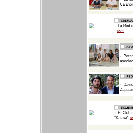
Calahor
-
CULTUR
-
La Red d
Abrir
-
ASO
- Patri
asocia
-
PSO
-
David
Zapate
-
SOLIDA
-
El Club 
"Kalawi"
Ab
-