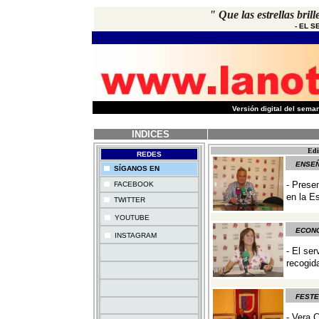
"
Que las estrellas brill
-
EL S
-
Versión digital del sem
INDICES