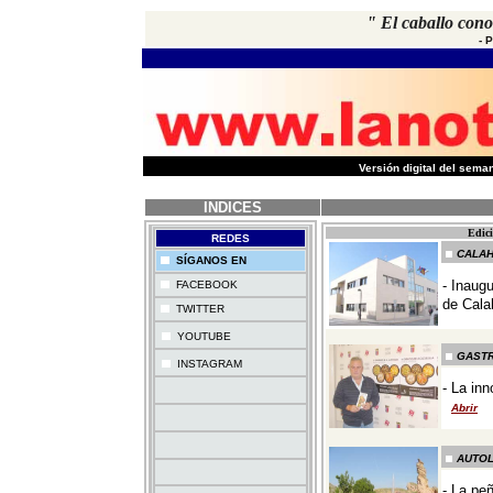
" El caballo cono
- 
-
Versión digital del sem
INDICES