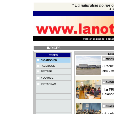
"
La naturaleza no nos ot
-
LU
-
Versión digital del sem
INDICES