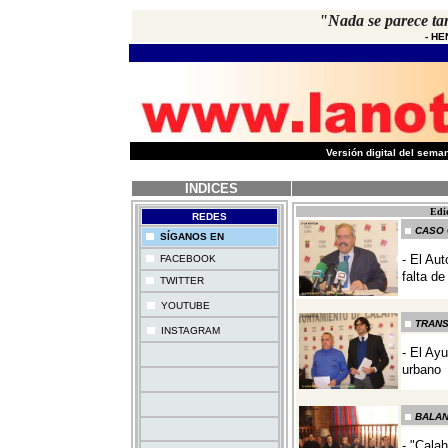
"Nada se parece ta
-
HE
-
Versión digital del sem
INDICES