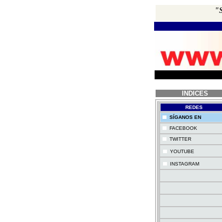
"S
INDICES