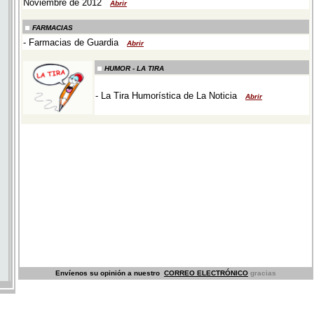
Envíenos su opinión a nuestro
CORREO ELECTRÓNICO
gracias