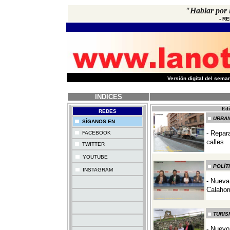
"Hablar por l
-
RE
-
Versión digital del sem
INDICES