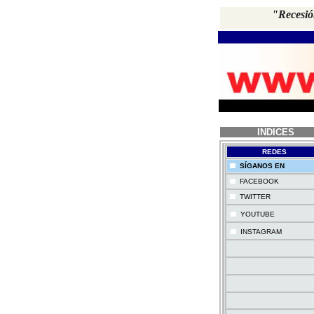
"Recesión
INDICES