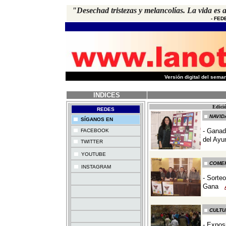
"Desechad tristezas y melancolías. La vida es 
-
FED
-
Versión digital del sem
INDICES