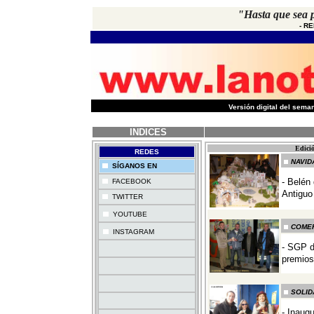
"Hasta que sea 
-
RE
-
Versión digital del sem
INDICES