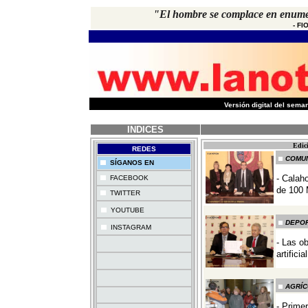
"El hombre se complace en enumer
-
FI
-
Versión digital del sem
INDICES