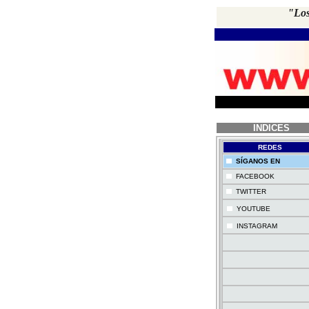
"Los
INDICES