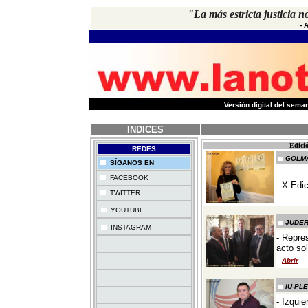
"La más estricta justicia n
-
A
-
Versión digital del sem
INDICES