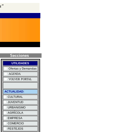
s"
Secciones