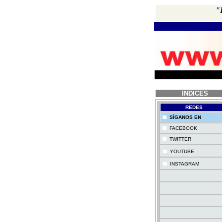
"
INDICES