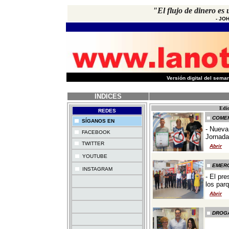
"El flujo de dinero es 
-
JOH
-
Versión digital del sem
INDICES