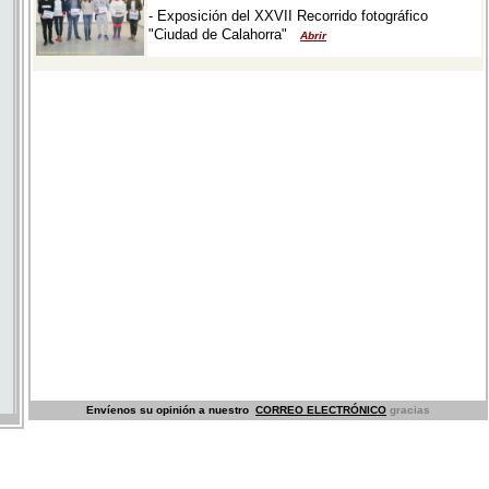
Envíenos su opinión a nuestro
CORREO ELECTRÓNICO
gracias