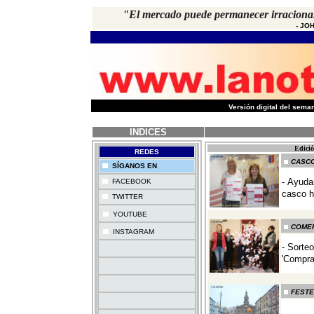
"El mercado puede permanecer irracional
-
JOH
-
Versión digital del sem
INDICES