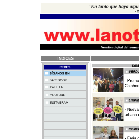
"En tanto que haya algui
-
O
-
Versión digital del sem
INDICES