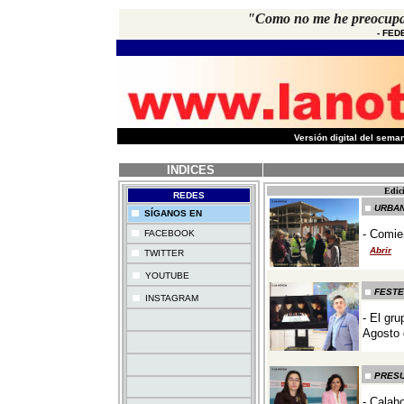
"Como no me he preocupad
-
FED
-
Versión digital del sem
INDICES