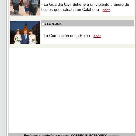
Envíenos su opinión a nuestro
CORREO ELECTRÓNICO
gracias