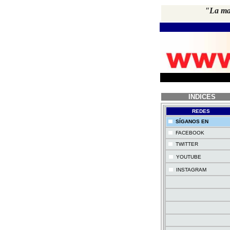
"La may
INDICES