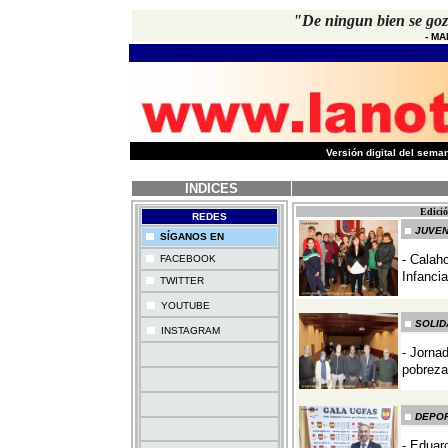
"De ningun bien se goz
-
MA
-
Versión digital del sem
INDICES