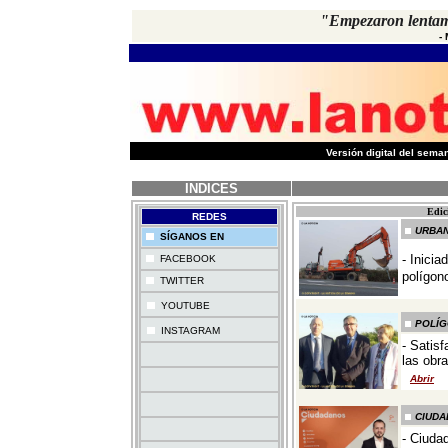
"Empezaron lentame
-
-
Versión digital del sem
INDICES