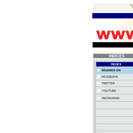
"
INDICES