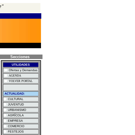
e"
Secciones